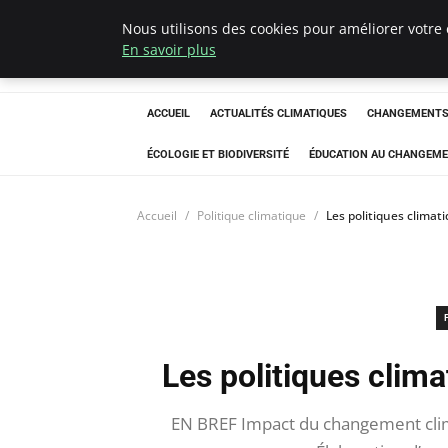
Nous utilisons des cookies pour améliorer votre 
Climatedebtagen
En savoir plus
ACCUEIL
ACTUALITÉS CLIMATIQUES
CHANGEMENTS 
ÉCOLOGIE ET BIODIVERSITÉ
ÉDUCATION AU CHANGEME
Accueil
Politique climatique
Les politiques climati
Les politiques clima
EN BREF Impact du changement clima