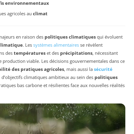
fis environnementaux
ues agricoles au
climat
 majeurs en raison des
politiques climatiques
qui évoluent
limatique
. Les
systèmes alimentaires
se révèlent
ons des
températures
et des
précipitations
, nécessitant
e production viable. Les décisions gouvernementales dans ce
ilité des pratiques agricoles
, mais aussi la
sécurité
on d’objectifs climatiques ambitieux au sein des
politiques
atiques bas carbone et résilientes face aux nouvelles réalités