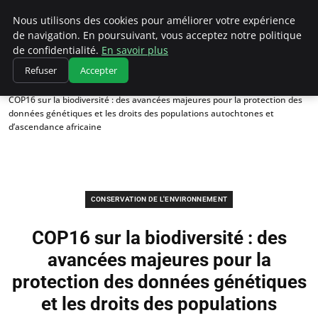
Climatedebtagents
Nous utilisons des cookies pour améliorer votre expérience
de navigation. En poursuivant, vous acceptez notre politique
de confidentialité.
En savoir plus
Refuser
Accepter
Accueil
Conservation de l'environnement
COP16 sur la biodiversité : des avancées majeures pour la protection des
données génétiques et les droits des populations autochtones et
d’ascendance africaine
CONSERVATION DE L'ENVIRONNEMENT
COP16 sur la biodiversité : des
avancées majeures pour la
protection des données génétiques
et les droits des populations