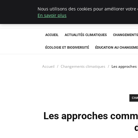
Nous utilisons des cookies pour améliorer votre 
Climatedebtagen
En savoir plus
ACCUEIL
ACTUALITÉS CLIMATIQUES
CHANGEMENTS 
ÉCOLOGIE ET BIODIVERSITÉ
ÉDUCATION AU CHANGEME
Accueil
Changements climatiques
Les approches 
CHA
Les approches commu