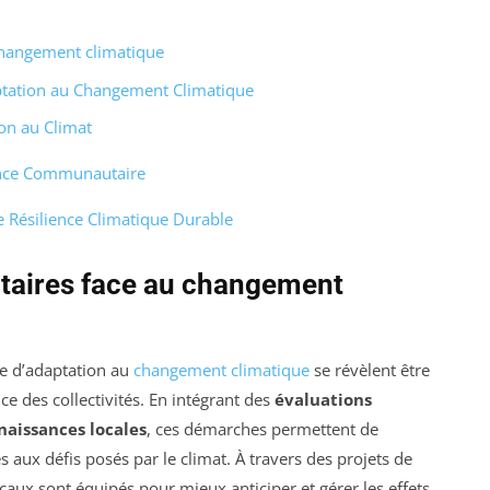
hangement climatique
tation au Changement Climatique
on au Climat
ence Communautaire
Résilience Climatique Durable
aires face au changement
e d’adaptation au
changement climatique
se révèlent être
nce des collectivités. En intégrant des
évaluations
naissances locales
, ces démarches permettent de
 aux défis posés par le climat. À travers des projets de
locaux sont équipés pour mieux anticiper et gérer les effets