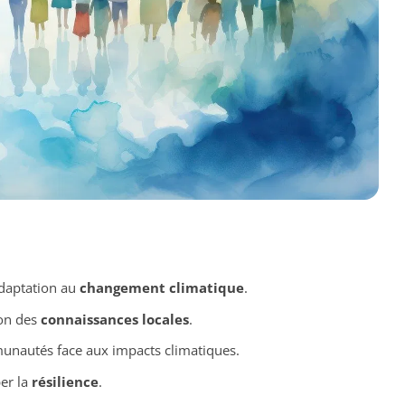
daptation au
changement climatique
.
ion des
connaissances locales
.
nautés face aux impacts climatiques.
er la
résilience
.