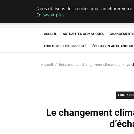
Nous utilisons des cookies pour améliorer votre 
Climatedebtagen
En savoir plus
ACCUEIL
ACTUALITÉS CLIMATIQUES
CHANGEMENTS 
ÉCOLOGIE ET BIODIVERSITÉ
ÉDUCATION AU CHANGEME
Accueil
Éducation au changement climatique
Le 
ÉDUCATIO
Le changement clim
d’éch