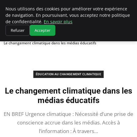
Climatedebtagents
Nous utilisons des cookies pour améliorer votre expérience
de navigation. En poursuivant, vous acceptez notre politique
de confidentialité.
En savoir plus
Refuser
Accepter
Accueil
Éducation au changement climatique
Le changement climatique dans les médias éducatifs
ÉDUCATION AU CHANGEMENT CLIMATIQUE
Le changement climatique dans les
médias éducatifs
EN BREF Urgence climatique : Nécessité d’une prise de
conscience accrue dans les médias. Accès à
l’information : À travers…