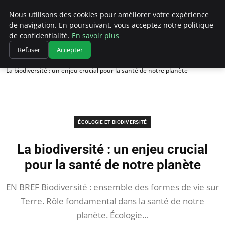
Climatedebtagents
Nous utilisons des cookies pour améliorer votre expérience
de navigation. En poursuivant, vous acceptez notre politique
de confidentialité.
En savoir plus
Refuser
Accepter
Accueil
Écologie et Biodiversité
La biodiversité : un enjeu crucial pour la santé de notre planète
ÉCOLOGIE ET BIODIVERSITÉ
La biodiversité : un enjeu crucial
pour la santé de notre planète
EN BREF Biodiversité : ensemble des formes de vie sur
Terre. Rôle fondamental dans la santé de notre
planète. Écologie…