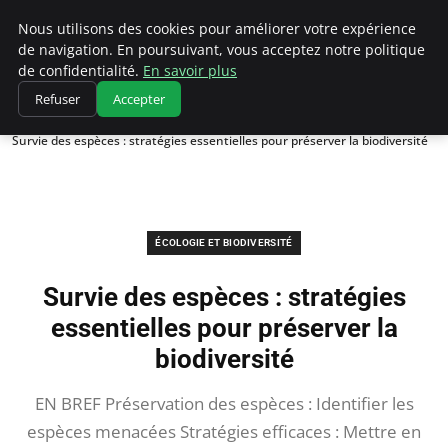
Climatedebtagents
Nous utilisons des cookies pour améliorer votre expérience
de navigation. En poursuivant, vous acceptez notre politique
de confidentialité.
En savoir plus
Refuser
Accepter
Accueil
Écologie et Biodiversité
Survie des espèces : stratégies essentielles pour préserver la biodiversité
ÉCOLOGIE ET BIODIVERSITÉ
Survie des espèces : stratégies
essentielles pour préserver la
biodiversité
EN BREF Préservation des espèces : Identifier les
espèces menacées Stratégies efficaces : Mettre en