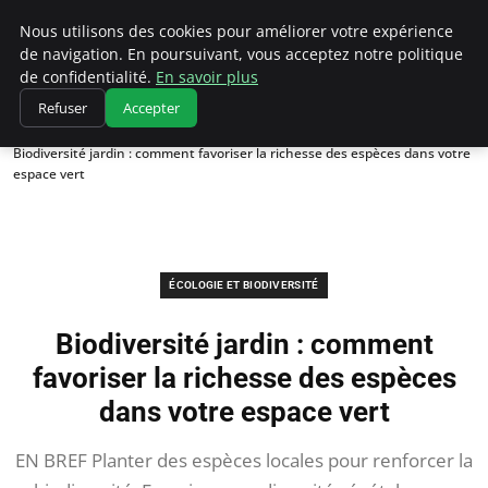
Climatedebtagents
Nous utilisons des cookies pour améliorer votre expérience
de navigation. En poursuivant, vous acceptez notre politique
de confidentialité.
En savoir plus
Refuser
Accepter
Accueil
Écologie et Biodiversité
Biodiversité jardin : comment favoriser la richesse des espèces dans votre
espace vert
ÉCOLOGIE ET BIODIVERSITÉ
Biodiversité jardin : comment
favoriser la richesse des espèces
dans votre espace vert
EN BREF Planter des espèces locales pour renforcer la