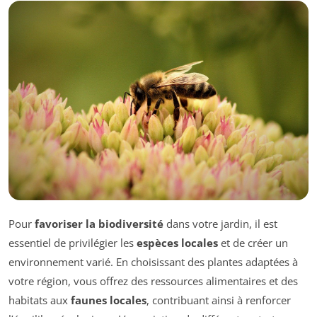
Pour
favoriser la biodiversité
dans votre jardin, il est
essentiel de privilégier les
espèces locales
et de créer un
environnement varié. En choisissant des plantes adaptées à
votre région, vous offrez des ressources alimentaires et des
habitats aux
faunes locales
, contribuant ainsi à renforcer