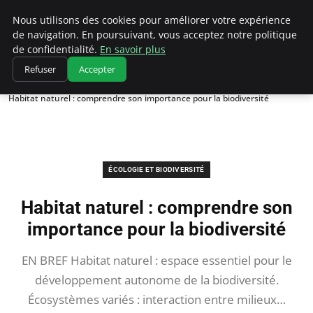
Climatedebtagents
Nous utilisons des cookies pour améliorer votre expérience
de navigation. En poursuivant, vous acceptez notre politique
de confidentialité.
En savoir plus
Refuser
Accepter
Accueil
Écologie et Biodiversité
Habitat naturel : comprendre son importance pour la biodiversité
ÉCOLOGIE ET BIODIVERSITÉ
Habitat naturel : comprendre son
importance pour la biodiversité
EN BREF Habitat naturel : espace essentiel pour le
développement autonome de la biodiversité.
Écosystèmes variés : interaction entre milieux…