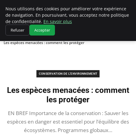
Climatedebtagents
Nous utilisons des cookies pour améliorer votre expérience
de navigation. En poursuivant, vous acceptez notre politique
de confidentialité.
En savoir plus
Refuser
Accepter
Accueil
Conservation de l'environnement
Les espèces menacées : comment les protéger
CONSERVATION DE L'ENVIRONNEMENT
Les espèces menacées : comment
les protéger
EN BREF Importance de la conservation : Sauver les
espèces en danger est essentiel pour l’équilibre des
écosystèmes. Programmes globaux…