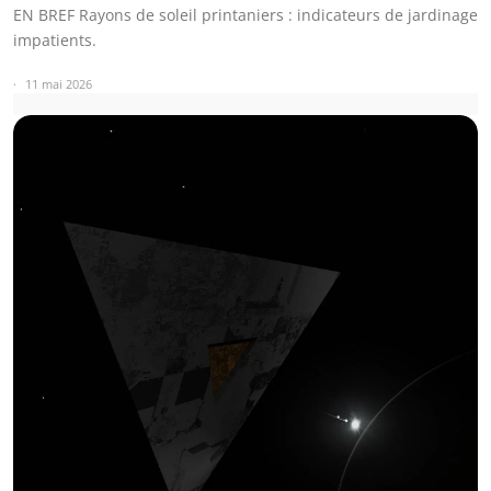
EN BREF Rayons de soleil printaniers : indicateurs de jardinage
impatients.
11 mai 2026