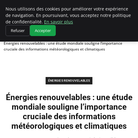
Climatedebtagents
Nous utilisons des cookies pour améliorer votre expérience
de navigation. En poursuivant, vous acceptez notre politique
de confidentialité.
En savoir plus
Refuser
Accepter
Accueil
Énergies Renouvelables
Énergies renouvelables : une étude mondiale souligne l’importance
cruciale des informations météorologiques et climatiques
ÉNERGIES RENOUVELABLES
Énergies renouvelables : une étude
mondiale souligne l’importance
cruciale des informations
météorologiques et climatiques