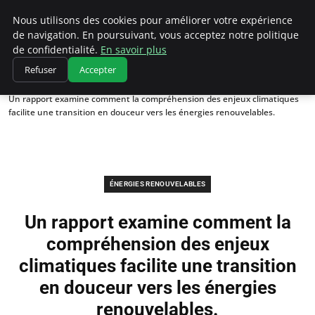
Climatedebtagents
Nous utilisons des cookies pour améliorer votre expérience
de navigation. En poursuivant, vous acceptez notre politique
de confidentialité.
En savoir plus
Refuser
Accepter
Accueil
Énergies Renouvelables
Un rapport examine comment la compréhension des enjeux climatiques
facilite une transition en douceur vers les énergies renouvelables.
ÉNERGIES RENOUVELABLES
Un rapport examine comment la
compréhension des enjeux
climatiques facilite une transition
en douceur vers les énergies
renouvelables.