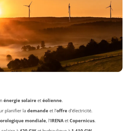
en
énergie solaire
et
éolienne
.
r planifier la
demande
et l’
offre
d’électricité.
orologique mondiale
, l’
IRENA
et
Copernicus
.
, solaire à
420 GW
et hydraulique à
1 410 GW
.