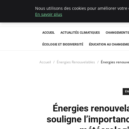
Nous utilisons des cookies pour améliorer votre 
Climatedebtagen
En savoir plus
ACCUEIL
ACTUALITÉS CLIMATIQUES
CHANGEMENTS 
ÉCOLOGIE ET BIODIVERSITÉ
ÉDUCATION AU CHANGEME
Accueil
Énergies Renouvelables
Énergies renouve
ÉN
Énergies renouvel
souligne l’importan