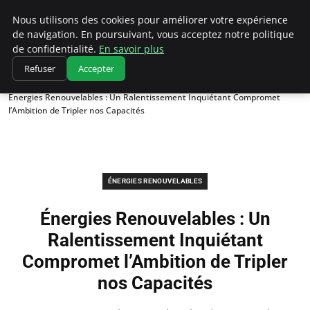
Climatedebtagents
Nous utilisons des cookies pour améliorer votre expérience
de navigation. En poursuivant, vous acceptez notre politique
de confidentialité.
En savoir plus
Refuser
Accepter
Accueil
Énergies Renouvelables
Énergies Renouvelables : Un Ralentissement Inquiétant Compromet
l’Ambition de Tripler nos Capacités
ÉNERGIES RENOUVELABLES
Énergies Renouvelables : Un
Ralentissement Inquiétant
Compromet l’Ambition de Tripler
nos Capacités