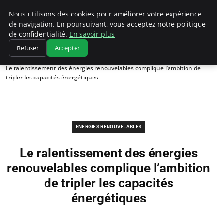
Climatedebtagents
Nous utilisons des cookies pour améliorer votre expérience
de navigation. En poursuivant, vous acceptez notre politique
de confidentialité.
En savoir plus
Refuser
Accepter
Accueil
Énergies Renouvelables
Le ralentissement des énergies renouvelables complique l’ambition de
tripler les capacités énergétiques
ÉNERGIES RENOUVELABLES
Le ralentissement des énergies
renouvelables complique l’ambition
de tripler les capacités
énergétiques