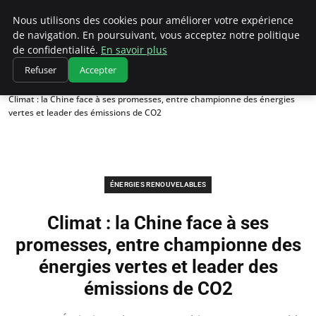
Climatedebtagents
Nous utilisons des cookies pour améliorer votre expérience
de navigation. En poursuivant, vous acceptez notre politique
de confidentialité.
En savoir plus
Refuser
Accepter
Accueil
Énergies Renouvelables
Climat : la Chine face à ses promesses, entre championne des énergies
vertes et leader des émissions de CO2
ÉNERGIES RENOUVELABLES
Climat : la Chine face à ses
promesses, entre championne des
énergies vertes et leader des
émissions de CO2