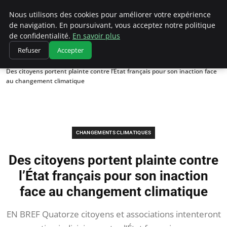
Climatedebtagents
Nous utilisons des cookies pour améliorer votre expérience
de navigation. En poursuivant, vous acceptez notre politique
de confidentialité.
En savoir plus
Refuser
Accepter
Accueil
Changements climatiques
Des citoyens portent plainte contre l’État français pour son inaction face
au changement climatique
CHANGEMENTS CLIMATIQUES
Des citoyens portent plainte contre
l’État français pour son inaction
face au changement climatique
EN BREF Quatorze citoyens et associations intenteront