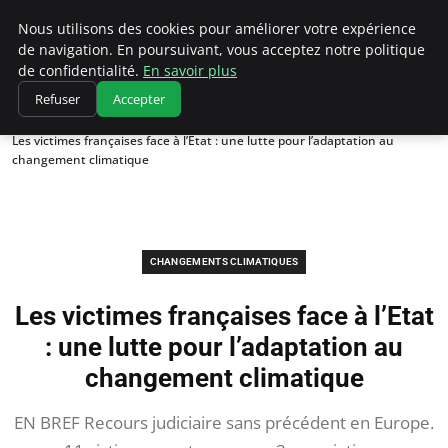
Climatedebtagents
Nous utilisons des cookies pour améliorer votre expérience
de navigation. En poursuivant, vous acceptez notre politique
de confidentialité.
En savoir plus
Refuser
Accepter
Accueil
Changements climatiques
Les victimes françaises face à l’Etat : une lutte pour l’adaptation au
changement climatique
CHANGEMENTS CLIMATIQUES
Les victimes françaises face à l’Etat
: une lutte pour l’adaptation au
changement climatique
EN BREF Recours judiciaire sans précédent en Europe.