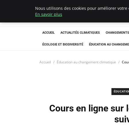
Nous utilisons des cookies pour améliorer votre 
Climatedebtagen
En savoir plus
ACCUEIL
ACTUALITÉS CLIMATIQUES
CHANGEMENTS 
ÉCOLOGIE ET BIODIVERSITÉ
ÉDUCATION AU CHANGEME
Accueil
Éducation au changement climatique
Cour
ÉDUCATIO
Cours en ligne sur
sui