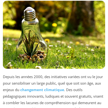
Depuis les années 2000, des initiatives variées ont vu le jour
pour sensibiliser un large public, quel que soit son âge, aux
enjeux du
changement climatique
. Des outils
pédagogiques innovants, ludiques et souvent gratuits, visent
à combler les lacunes de compréhension qui demeurent au