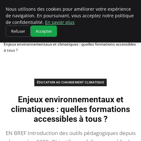
Climatedebtagents
Nous utilisons des cookies pour améliorer votre expérience
de navigation. En poursuivant, vous acceptez notre politique
de confidentialité.
En savoir plus
Refuser
Accepter
Accueil
Éducation au changement climatique
Enjeux environnementaux et climatiques : quelles formations accessibles
à tous ?
ÉDUCATION AU CHANGEMENT CLIMATIQUE
Enjeux environnementaux et
climatiques : quelles formations
accessibles à tous ?
EN BREF Introduction des outils pédagogiques depuis