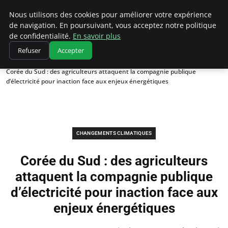
Climatedebtagents
Nous utilisons des cookies pour améliorer votre expérience
de navigation. En poursuivant, vous acceptez notre politique
de confidentialité.
En savoir plus
Refuser
Accepter
Accueil
Changements climatiques
Corée du Sud : des agriculteurs attaquent la compagnie publique
d’électricité pour inaction face aux enjeux énergétiques
CHANGEMENTS CLIMATIQUES
Corée du Sud : des agriculteurs
attaquent la compagnie publique
d’électricité pour inaction face aux
enjeux énergétiques