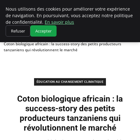
Climatedebtagents
Nous utilisons des cookies pour améliorer votre expérience
de navigation. En poursuivant, vous acceptez notre politique
de confidentialité.
En savoir plus
Refuser
Accepter
Accueil
Éducation au changement climatique
Coton biologique africain : la success-story des petits producteurs
tanzaniens qui révolutionnent le marché
ÉDUCATION AU CHANGEMENT CLIMATIQUE
Coton biologique africain : la
success-story des petits
producteurs tanzaniens qui
révolutionnent le marché