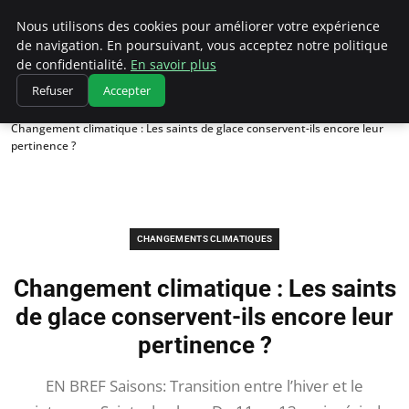
Climatedebtagents
Nous utilisons des cookies pour améliorer votre expérience
de navigation. En poursuivant, vous acceptez notre politique
de confidentialité.
En savoir plus
Refuser
Accepter
Accueil
Changements climatiques
Changement climatique : Les saints de glace conservent-ils encore leur
pertinence ?
CHANGEMENTS CLIMATIQUES
Changement climatique : Les saints
de glace conservent-ils encore leur
pertinence ?
EN BREF Saisons: Transition entre l’hiver et le