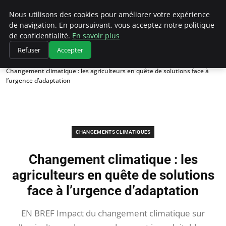
Climatedebtagents
Nous utilisons des cookies pour améliorer votre expérience
de navigation. En poursuivant, vous acceptez notre politique
de confidentialité.
En savoir plus
Refuser
Accepter
Accueil
Changements climatiques
Changement climatique : les agriculteurs en quête de solutions face à
l’urgence d’adaptation
CHANGEMENTS CLIMATIQUES
Changement climatique : les
agriculteurs en quête de solutions
face à l’urgence d’adaptation
EN BREF Impact du changement climatique sur