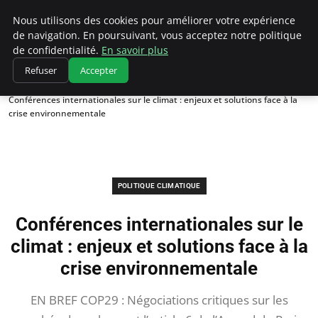
Climatedebtagents
Nous utilisons des cookies pour améliorer votre expérience
de navigation. En poursuivant, vous acceptez notre politique
de confidentialité.
En savoir plus
Refuser
Accepter
Accueil
Politique climatique
Conférences internationales sur le climat : enjeux et solutions face à la
crise environnementale
POLITIQUE CLIMATIQUE
Conférences internationales sur le
climat : enjeux et solutions face à la
crise environnementale
EN BREF COP29 : Négociations critiques sur les