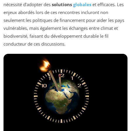
nécessité d’adopter des
solutions
globales
et efficaces. Les
enjeux abordés lors de ces rencontres incluront non
seulement les politiques de financement pour aider les pays
vulnérables, mais également les échanges entre climat et
biodiversité, faisant du développement durable le fil
conducteur de ces discussions.