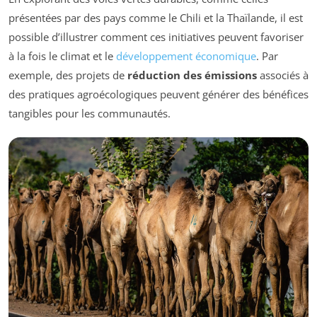
présentées par des pays comme le Chili et la Thaïlande, il est
possible d’illustrer comment ces initiatives peuvent favoriser
à la fois le climat et le
développement économique
. Par
exemple, des projets de
réduction des émissions
associés à
des pratiques agroécologiques peuvent générer des bénéfices
tangibles pour les communautés.