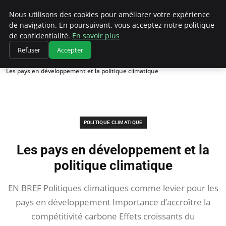
Climatedebtagents
Nous utilisons des cookies pour améliorer votre expérience
de navigation. En poursuivant, vous acceptez notre politique
de confidentialité.
En savoir plus
Refuser
Accepter
Accueil
Politique climatique
Les pays en développement et la politique climatique
POLITIQUE CLIMATIQUE
Les pays en développement et la
politique climatique
EN BREF Politiques climatiques comme levier pour les
pays en développement Importance d’accroître la
compétitivité carbone Effets croissants du