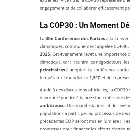
extrêmes. À ce titre, la COP30 représente une
engagement et de collaborer efficacement pou
La COP30 : Un Moment Déci
La
30e Conférence des Parties
à la Conven
climatiques, communément appelée COP30, 
2025
. Cet événement revêt une importance c
climatique, car il réunira les négociateurs, le
prioritaires
à adopter. La conférence s’articu
température mondiale à
1,5°C
et de la prés
Au-delà des discussions officielles, la COP30
devront répondre à la pression croissante d
ambitieuse
. Des manifestations et des évén
populations à participer au processus de déci
précédentes COP seront mis en lumière : il es
promesses pour financer les efforts d’atténu