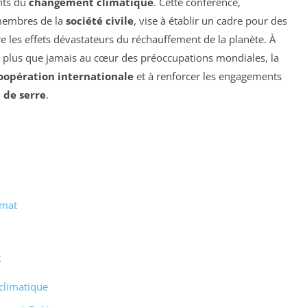
nts du
changement climatique
. Cette conférence,
embres de la
société civile
, vise à établir un cadre pour des
re les effets dévastateurs du réchauffement de la planète. À
 plus que jamais au cœur des préoccupations mondiales, la
oopération internationale
et à renforcer les engagements
t de serre
.
imat
t
climatique