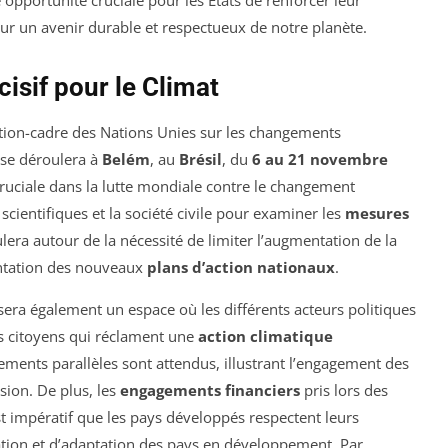
 opportunité cruciale pour les États de renforcer leur
r un avenir durable et respectueux de notre planète.
sif pour le Climat
tion-cadre des Nations Unies sur les changements
se déroulera à
Belém
, au
Brésil
, du
6 au 21 novembre
ruciale dans la lutte mondiale contre le changement
s scientifiques et la société civile pour examiner les
mesures
lera autour de la nécessité de limiter l’augmentation de la
entation des nouveaux
plans d’action nationaux
.
 sera également un espace où les différents acteurs politiques
es citoyens qui réclament une
action climatique
ements parallèles sont attendus, illustrant l’engagement des
sion. De plus, les
engagements financiers
pris lors des
t impératif que les pays développés respectent leurs
ation et d’adaptation des pays en développement. Par