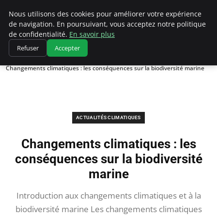
Climatedebtagents
Nous utilisons des cookies pour améliorer votre expérience
de navigation. En poursuivant, vous acceptez notre politique
de confidentialité.
En savoir plus
Refuser
Accepter
Accueil
Actualités Climatiques
Changements climatiques : les conséquences sur la biodiversité marine
ACTUALITÉS CLIMATIQUES
Changements climatiques : les
conséquences sur la biodiversité
marine
Introduction aux changements climatiques et à la
biodiversité marine Les changements climatiques