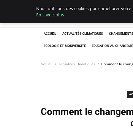
Nous utilisons des cookies pour améliorer votre 
Climatedebtagen
En savoir plus
ACCUEIL
ACTUALITÉS CLIMATIQUES
CHANGEMENTS 
ÉCOLOGIE ET BIODIVERSITÉ
ÉDUCATION AU CHANGEME
Accueil
Actualités Climatiques
Comment le changem
AC
Comment le changemen