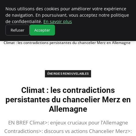
Climatedebtagents
Nous utilisons des cookies pour améliorer votre expérience
de navigation. En poursuivant, vous acceptez notre politique
de confidentialité.
En savoir plus
Refuser
Accepter
Accueil
Énergies Renouvelables
Climat : les contradictions persistantes du chancelier Merz en Allemagne
ÉNERGIES RENOUVELABLES
Climat : les contradictions
persistantes du chancelier Merz en
Allemagne
EN BREF Climat>: enjeux cruciaux pour l’Allemagne
Contradictions>: discours vs actions Chancelier Merz>: