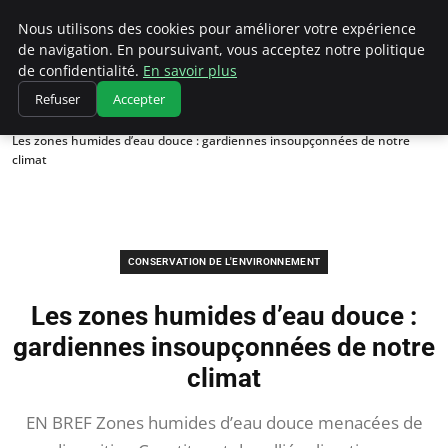
Climatedebtagents
Nous utilisons des cookies pour améliorer votre expérience
de navigation. En poursuivant, vous acceptez notre politique
de confidentialité.
En savoir plus
Refuser
Accepter
Accueil
Conservation de l'environnement
Les zones humides d’eau douce : gardiennes insoupçonnées de notre
climat
CONSERVATION DE L'ENVIRONNEMENT
Les zones humides d’eau douce :
gardiennes insoupçonnées de notre
climat
EN BREF Zones humides d’eau douce menacées de