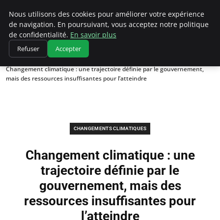
Climatedebtagents
Nous utilisons des cookies pour améliorer votre expérience
de navigation. En poursuivant, vous acceptez notre politique
de confidentialité.
En savoir plus
Refuser
Accepter
Accueil
Changements climatiques
Changement climatique : une trajectoire définie par le gouvernement,
mais des ressources insuffisantes pour l’atteindre
CHANGEMENTS CLIMATIQUES
Changement climatique : une
trajectoire définie par le
gouvernement, mais des
ressources insuffisantes pour
l’atteindre