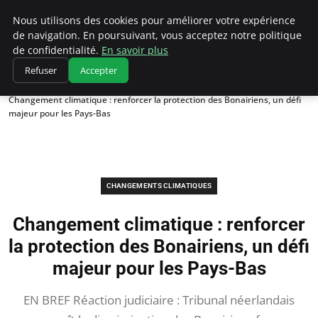
Climatedebtagents
Nous utilisons des cookies pour améliorer votre expérience
de navigation. En poursuivant, vous acceptez notre politique
de confidentialité.
En savoir plus
Refuser
Accepter
Accueil
Changements climatiques
Changement climatique : renforcer la protection des Bonairiens, un défi
majeur pour les Pays-Bas
CHANGEMENTS CLIMATIQUES
Changement climatique : renforcer
la protection des Bonairiens, un défi
majeur pour les Pays-Bas
EN BREF Réaction judiciaire : Tribunal néerlandais