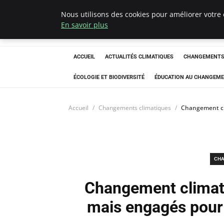
Nous utilisons des cookies pour améliorer votre 
Climatedebtagen
En savoir plus
ACCUEIL
ACTUALITÉS CLIMATIQUES
CHANGEMENTS 
ÉCOLOGIE ET BIODIVERSITÉ
ÉDUCATION AU CHANGEME
Accueil
Changements climatiques
Changement cli
CHA
Changement climatiq
mais engagés pour 