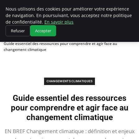
Climatedebtagents
Nous utilisons des cookies pour améliorer votre expérience
de navigation. En poursuivant, vous acceptez notre politique
de confidentialité.
En savoir plus
Refuser
Accepter
Accueil
Changements climatiques
Guide essentiel des ressources pour comprendre et agir face au
changement climatique
CHANGEMENTS CLIMATIQUES
Guide essentiel des ressources
pour comprendre et agir face au
changement climatique
EN BREF Changement climatique : définition et enjeux