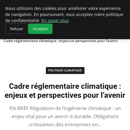
Climatedebtagents
Nous utilisons des cookies pour améliorer votre expérience
de navigation. En poursuivant, vous acceptez notre politique
de confidentialité.
En savoir plus
Refuser
Accepter
Accueil
Politique climatique
Cadre réglementaire climatique : enjeux et perspectives pour l’avenir
POLITIQUE CLIMATIQUE
Cadre réglementaire climatique :
enjeux et perspectives pour l’avenir
EN BREF Régulation de l’ingénierie climatique : un
enjeu vital pour un avenir d durable. Obligations
croissantes des entreprises en…