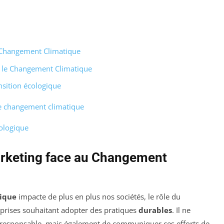
u Changement Climatique
e le Changement Climatique
nsition écologique
 le changement climatique
cologique
arketing face au Changement
ique
impacte de plus en plus nos sociétés, le rôle du
eprises souhaitant adopter des pratiques
durables
. Il ne
 responsable, mais également de communiquer ces efforts de