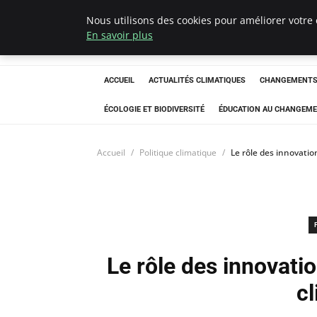
Nous utilisons des cookies pour améliorer votre 
Climatedebtagen
En savoir plus
ACCUEIL
ACTUALITÉS CLIMATIQUES
CHANGEMENTS 
ÉCOLOGIE ET BIODIVERSITÉ
ÉDUCATION AU CHANGEME
Accueil
Politique climatique
Le rôle des innovatio
Le rôle des innovatio
c