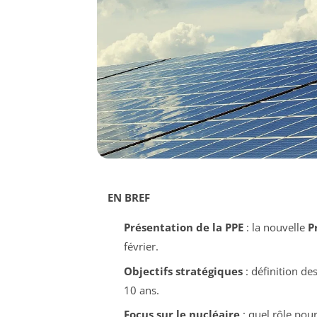
EN BREF
Présentation de la PPE
: la nouvelle
P
février.
Objectifs stratégiques
: définition de
10 ans.
Focus sur le nucléaire
: quel rôle pour