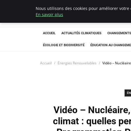
Nous utilisons des cookies pour améliorer votre 
Climatedebtagen
En savoir plus
ACCUEIL
ACTUALITÉS CLIMATIQUES
CHANGEMENTS 
ÉCOLOGIE ET BIODIVERSITÉ
ÉDUCATION AU CHANGEME
Accueil
Énergies Renouvelables
Vidéo – Nucléaire
ÉN
Vidéo – Nucléaire,
climat : quelles pe