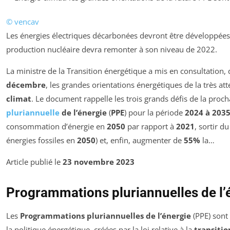
© vencav
Les énergies électriques décarbonées devront être développées
production nucléaire devra remonter à son niveau de 2022.
La ministre de la Transition énergétique a mis en consultation,
décembre
, les grandes orientations énergétiques de la très a
climat
. Le document rappelle les trois grands défis de la proc
pluriannuelle
de l’énergie
(
PPE
) pour la période
2024 à 203
consommation d’énergie en
2050
par rapport à
2021
, sortir 
énergies fossiles en
2050
) et, enfin, augmenter de
55%
la…
Article publié le
23 novembre 2023
Programmations pluriannuelles de l’
Les
Programmations pluriannuelles de l’énergie
(PPE) sont 
la politique énergétique, créées par la loi relative à la
transiti