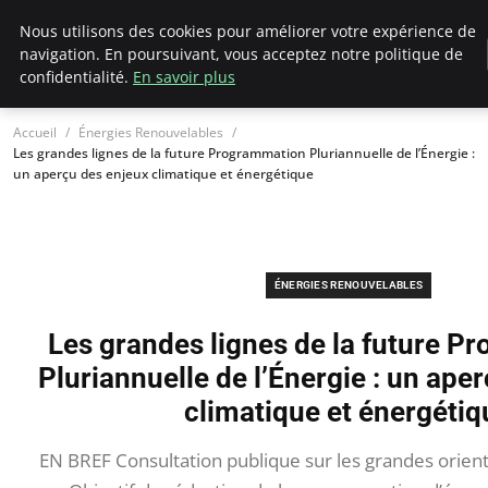
Climatedebtagents
Nous utilisons des cookies pour améliorer votre expérience de
navigation. En poursuivant, vous acceptez notre politique de
confidentialité.
En savoir plus
Accueil
Énergies Renouvelables
Les grandes lignes de la future Programmation Pluriannuelle de l’Énergie :
un aperçu des enjeux climatique et énergétique
ÉNERGIES RENOUVELABLES
Les grandes lignes de la future 
Pluriannuelle de l’Énergie : un ape
climatique et énergétiq
EN BREF Consultation publique sur les grandes orien