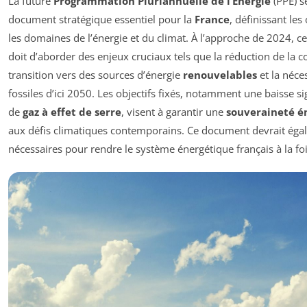
La future
Programmation Pluriannuelle de l’Énergie
(PPE) s
document stratégique essentiel pour la
France
, définissant les
les domaines de l’énergie et du climat. À l’approche de 2024, 
doit d’aborder des enjeux cruciaux tels que la réduction de la 
transition vers des sources d’énergie
renouvelables
et la néces
fossiles d’ici 2050. Les objectifs fixés, notamment une baisse si
de
gaz à effet de serre
, visent à garantir une
souveraineté é
aux défis climatiques contemporains. Ce document devrait égal
nécessaires pour rendre le système énergétique français à la foi