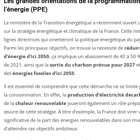
Les grandes orientations de la programmation
l’énergie (PPE)
Le ministère de la Transition énergétique a récemment ouvert 
sur la stratégie énergétique et climatique de la France. Cette initi
lignes directrices qui orienteront la politique énergétique du p
Parmi les principaux objectifs, on trouve la nécessité de
rédui
d’énergie d’ici 2050
, ça implique un abaissement de 40 à 50 
de 2021, ainsi que la
sortie du charbon prévue pour 2027
et
des
énergies fossiles d’ici 2050
.
Il est essentiel de comprendre que cette démarche ne se limite 
la consommation. En effet, la
production d’électricité déca
de la
chaleur renouvelable
joueront également un rôle prépo
œuvre de cette stratégie. À titre d’exemple, la France doit vire
significative de la part des énergies renouvelables dans son mi
d’atteindre ces objectifs ambitieux.