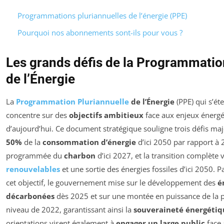
Programmations pluriannuelles de l’énergie (PPE)
Pourquoi nos abonnements sont-ils pour vous ?
Les grands défis de la Programmatio
de l’Énergie
La
Programmation Pluriannuelle
de l’Énergie
(PPE) qui s’é
concentre sur des
objectifs ambitieux
face aux enjeux énergé
d’aujourd’hui. Ce document stratégique souligne trois défis maj
50%
de la
consommation d’énergie
d’ici 2050 par rapport à 2
programmée du
charbon
d’ici 2027, et la transition complète 
renouvelables
et une sortie des énergies fossiles d’ici 2050. 
cet objectif, le gouvernement mise sur le développement des
é
décarbonées
dès 2025 et sur une montée en puissance de la p
niveau de 2022, garantissant ainsi la
souveraineté énergétiq
orientations visent également à
engager un large public
face 