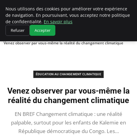
Climatedebtagents
Nous utilisons des cookies pour améliorer votre expérience
de navigation. En poursuivant, vous acceptez notre politique
de confidentialité.
En savoir plus
Refuser
Accepter
Accueil
Éducation au changement climatique
Venez observer par vous-même la réalité du changement climatique
ÉDUCATION AU CHANGEMENT CLIMATIQUE
Venez observer par vous-même la
réalité du changement climatique
EN BREF Changement climatique : une réalité
palpable, surtout pour les enfants de Kalemie en
République démocratique du Congo. Les…