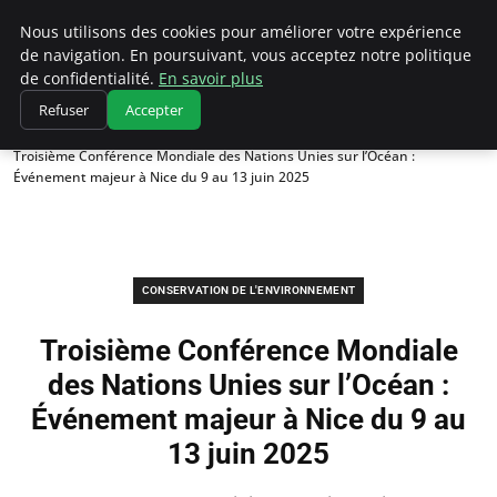
Climatedebtagents
Nous utilisons des cookies pour améliorer votre expérience
de navigation. En poursuivant, vous acceptez notre politique
de confidentialité.
En savoir plus
Refuser
Accepter
Accueil
Conservation de l'environnement
Troisième Conférence Mondiale des Nations Unies sur l’Océan :
Événement majeur à Nice du 9 au 13 juin 2025
CONSERVATION DE L'ENVIRONNEMENT
Troisième Conférence Mondiale
des Nations Unies sur l’Océan :
Événement majeur à Nice du 9 au
13 juin 2025