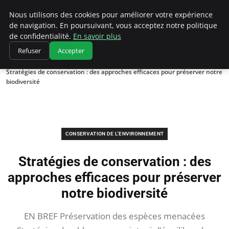
Climatedebtagents
Nous utilisons des cookies pour améliorer votre expérience
de navigation. En poursuivant, vous acceptez notre politique
de confidentialité.
En savoir plus
Refuser
Accepter
Accueil
Conservation de l'environnement
Stratégies de conservation : des approches efficaces pour préserver notre
biodiversité
CONSERVATION DE L'ENVIRONNEMENT
Stratégies de conservation : des
approches efficaces pour préserver
notre biodiversité
EN BREF Préservation des espèces menacées