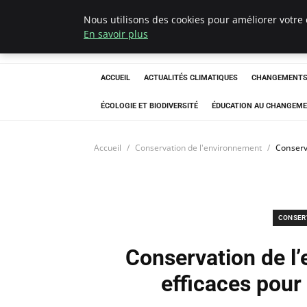
Nous utilisons des cookies pour améliorer votre 
Climatedebtagen
En savoir plus
ACCUEIL
ACTUALITÉS CLIMATIQUES
CHANGEMENTS 
ÉCOLOGIE ET BIODIVERSITÉ
ÉDUCATION AU CHANGEME
Accueil
Conservation de l'environnement
Conserv
CONSER
Conservation de l’
efficaces pour