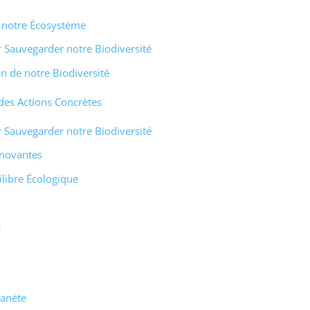
r notre Écosystème
r Sauvegarder notre Biodiversité
on de notre Biodiversité
des Actions Concrètes
r Sauvegarder notre Biodiversité
Innovantes
ilibre Écologique
s
lanète