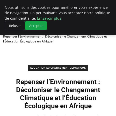
Climatedebtagents
Nous utilisons des cookies pour améliorer votre expérience
de navigation. En poursuivant, vous acceptez notre politique
de confidentialité.
En savoir plus
Refuser
Accepter
Accueil
Éducation au changement climatique
Repenser l’Environnement : Décoloniser le Changement Climatique et
l’Éducation Écologique en Afrique
ÉDUCATION AU CHANGEMENT CLIMATIQUE
Repenser l’Environnement :
Décoloniser le Changement
Climatique et l’Éducation
Écologique en Afrique