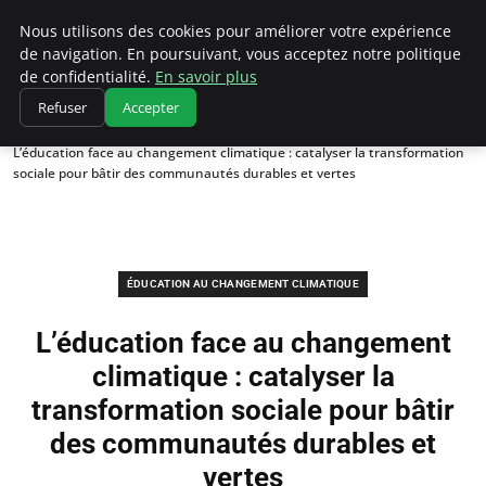
Climatedebtagents
Nous utilisons des cookies pour améliorer votre expérience
de navigation. En poursuivant, vous acceptez notre politique
de confidentialité.
En savoir plus
Refuser
Accepter
Accueil
Éducation au changement climatique
L’éducation face au changement climatique : catalyser la transformation
sociale pour bâtir des communautés durables et vertes
ÉDUCATION AU CHANGEMENT CLIMATIQUE
L’éducation face au changement
climatique : catalyser la
transformation sociale pour bâtir
des communautés durables et
vertes