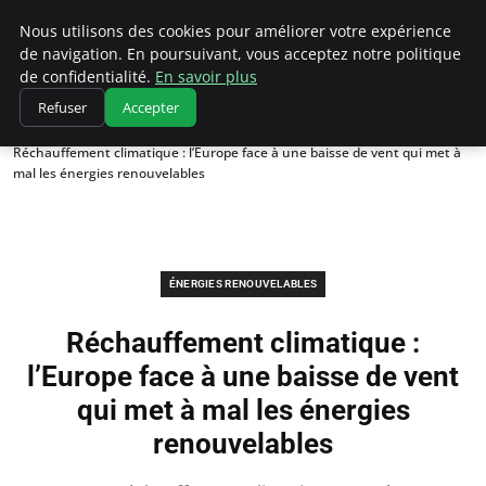
Climatedebtagents
Nous utilisons des cookies pour améliorer votre expérience
de navigation. En poursuivant, vous acceptez notre politique
de confidentialité.
En savoir plus
Refuser
Accepter
Accueil
Énergies Renouvelables
Réchauffement climatique : l’Europe face à une baisse de vent qui met à
mal les énergies renouvelables
ÉNERGIES RENOUVELABLES
Réchauffement climatique :
l’Europe face à une baisse de vent
qui met à mal les énergies
renouvelables