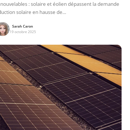
nouvelables : solaire et éolien dépassent la demande
duction solaire en hausse de…
Sarah Caron
19 octobre 2025