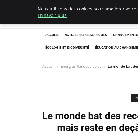
Nous utilisons des cookies pour améliorer votre 
Climatedebtagen
En savoir plus
ACCUEIL
ACTUALITÉS CLIMATIQUES
CHANGEMENTS 
ÉCOLOGIE ET BIODIVERSITÉ
ÉDUCATION AU CHANGEME
Accueil
Énergies Renouvelables
Le monde bat des
ÉN
Le monde bat des rec
mais reste en deçà