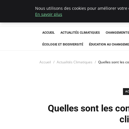
Nous utilisons des cookies pour améliorer votre 
Climatedebtagen
En savoir plus
ACCUEIL
ACTUALITÉS CLIMATIQUES
CHANGEMENTS 
ÉCOLOGIE ET BIODIVERSITÉ
ÉDUCATION AU CHANGEME
Accueil
Actualités Climatiques
Quelles sont les 
AC
Quelles sont les c
cl