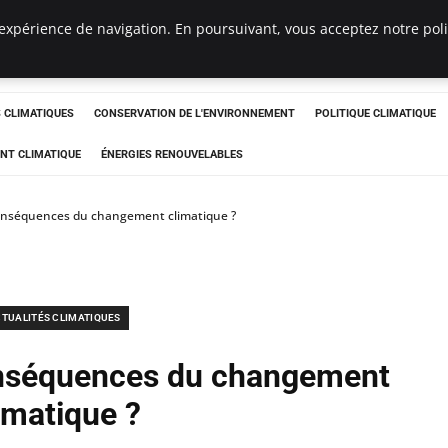
expérience de navigation. En poursuivant, vous acceptez notre polit
ts
CLIMATIQUES
CONSERVATION DE L'ENVIRONNEMENT
POLITIQUE CLIMATIQUE
NT CLIMATIQUE
ÉNERGIES RENOUVELABLES
conséquences du changement climatique ?
TUALITÉS CLIMATIQUES
onséquences du changement
imatique ?