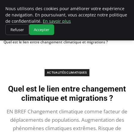
Climatedebtagents
Nous utilisons des cookies pour améliorer votre expérience
de navigation. En poursuivant, vous acceptez notre politique
de confidentialité.
En savoir plus
Refuser
Accepter
Accueil
Actualités Climatiques
Quel est le lien entre changement climatique et migrations ?
ACTUALITÉS CLIMATIQUES
Quel est le lien entre changement
climatique et migrations ?
EN BREF Changement climatique comme facteur de
déplacements de populations. Augmentation des
phénomènes climatiques extrêmes. Risque de