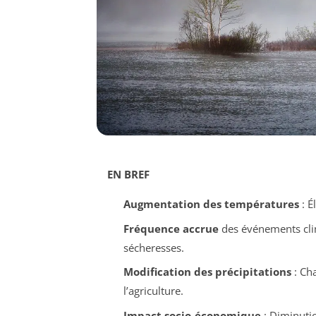
EN BREF
Augmentation des températures
: É
Fréquence accrue
des événements clim
sécheresses.
Modification des précipitations
: Cha
l’agriculture.
Impact socio-économique
: Diminutio