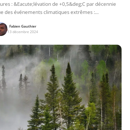
es : &Eacute;lévation de +0,5&deg;C par décennie
ue des événements climatiques extrêmes :…
Fabien Gauthier
13 décembre 2024