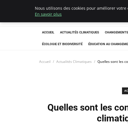
Nous utilisons des cookies pour améliorer votre 
Climatedebtagen
En savoir plus
ACCUEIL
ACTUALITÉS CLIMATIQUES
CHANGEMENTS 
ÉCOLOGIE ET BIODIVERSITÉ
ÉDUCATION AU CHANGEME
Accueil
Actualités Climatiques
Quelles sont les 
AC
Quelles sont les c
climati